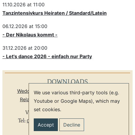
11.10.2026 at 11:00
Tanzintensivkurs Heiraten / Standard/Latein
06.12.2026 at 15:00
- Der Nikolaus kommt -
31.12.2026 at 20:00
- Let's dance 2026 - einfach nur Party
DOWNLOADS
Weddings, Party
/
Seminars
Dance School
We use various third-party tools (e.g.
Relaxation
Language school
Newsletter
Youtube or Google Maps), which may
set cookies.
Villa Rosental
*
Leipzig Zentrum
*
Tel:
0341 9804059
*
info@villa-rosental.de
Accept
Decline
GTC
Privacy
Imprint