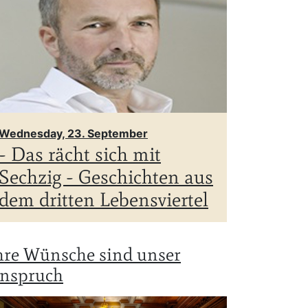
Wednesday, 23. September
- Das rächt sich mit
Sechzig - Geschichten aus
dem dritten Lebensviertel
hre Wünsche sind unser
nspruch