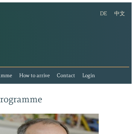
(Deutsche V
(chi
DE
中文
lla Rosental - Events and leisure in style
ramme
How to arrive
Contact
Login
rogramme