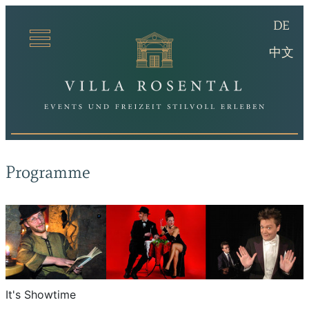
(De
DE
Villa Ro
(ch
中文
Programme
It's Showtime