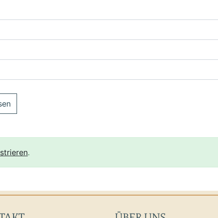
sen
strieren
.
TAKT
ÜBER UNS