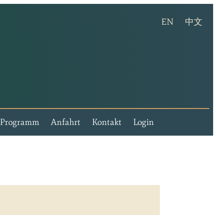
(english ver
(chi
EN
中文
lla Rosental - Events und Freizeit stilvoll erleben
Programm
Anfahrt
Kontakt
Login