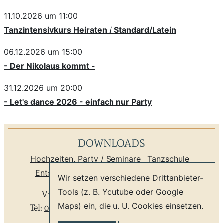
11.10.2026 um 11:00
Tanzintensivkurs Heiraten / Standard/Latein
06.12.2026 um 15:00
- Der Nikolaus kommt -
31.12.2026 um 20:00
- Let's dance 2026 - einfach nur Party
DOWNLOADS
Hochzeiten, Party
/
Seminare
Tanzschule
Entspannung
Sprachschule
Newsletter
Wir setzen verschiedene Drittanbieter-
Tools (z. B. Youtube oder Google
Villa Rosental
*
Leipzig Zentrum
*
Maps) ein, die u. U. Cookies einsetzen.
Tel:
0341 9804059
*
info@villa-rosental.de