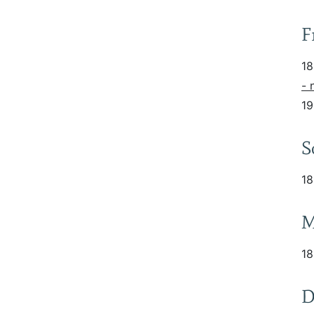
F
18
- 
19
S
18
M
18
D