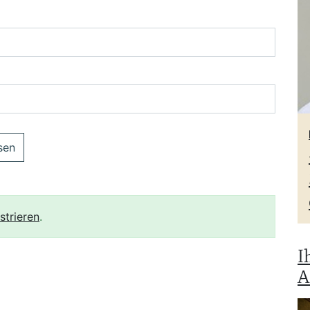
sen
strieren
.
I
A