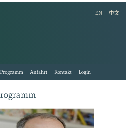
(english ver
(chi
EN
中文
lla Rosental - Events und Freizeit stilvoll erleben
Programm
Anfahrt
Kontakt
Login
rogramm