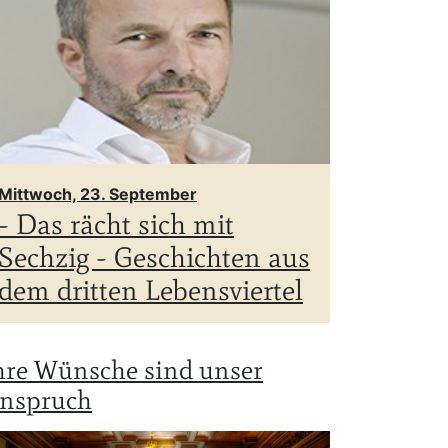
Mittwoch, 23. September
- Das rächt sich mit
Sechzig - Geschichten aus
dem dritten Lebensviertel
hre Wünsche sind unser
nspruch