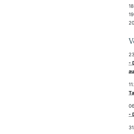
18
19
20
V
23
- 
au
11
Ta
06
- 
31